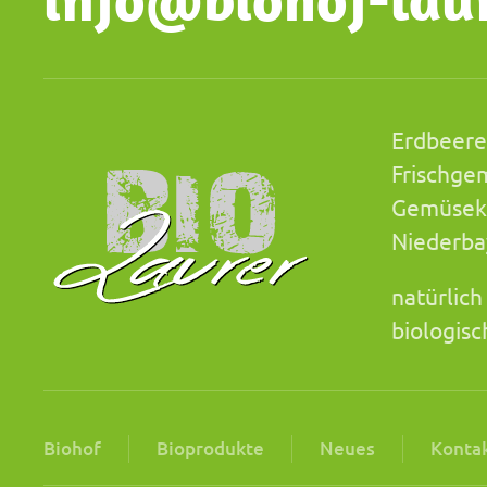
Erdbeere
Frischge
Gemüsek
Niederbay
natürlich
biologis
Biohof
Bioprodukte
Neues
Kontak