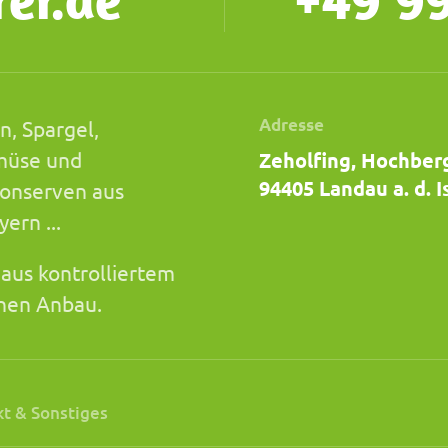
Adresse
n, Spargel,
müse und
Zeholfing, Hochber
94405 Landau a. d. I
onserven aus
ern ...
 aus kontrolliertem
chen Anbau.
t & Sonstiges