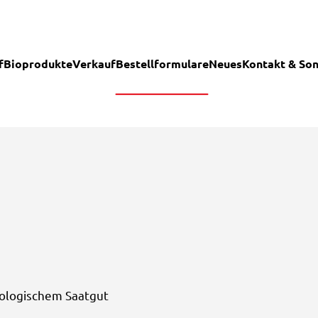
f
Bioprodukte
Verkauf
Bestellformulare
Neues
Kontakt & Son
ologischem Saatgut